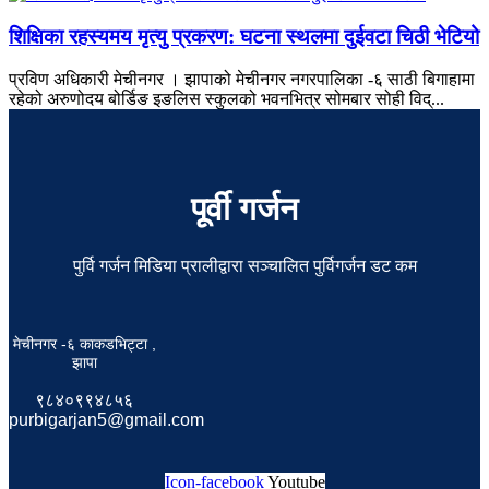
शिक्षिका रहस्यमय मृत्यु प्रकरण: घटना स्थलमा दुईवटा चिठी भेटियो
प्रविण अधिकारी मेचीनगर । झापाको मेचीनगर नगरपालिका -६ साठी बिगाहामा
रहेको अरुणोदय बोर्डिङ इङलिस स्कुलको भवनभित्र सोमबार सोही विद्...
पूर्वी गर्जन
पुर्वि गर्जन मिडिया प्रालीद्वारा सञ्चालित पुर्विगर्जन डट कम
मेचीनगर -६ काकडभिट्टा ,
झापा
९८४०९९४८५६
purbigarjan5@gmail.com
Icon-facebook
Youtube