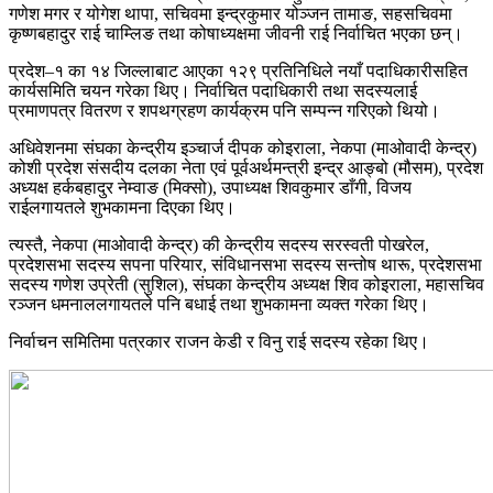
गणेश मगर र योगेश थापा, सचिवमा इन्द्रकुमार योञ्जन तामाङ, सहसचिवमा
कृष्णबहादुर राई चाम्लिङ तथा कोषाध्यक्षमा जीवनी राई निर्वाचित भएका छन्।
प्रदेश–१ का १४ जिल्लाबाट आएका १२९ प्रतिनिधिले नयाँ पदाधिकारीसहित
कार्यसमिति चयन गरेका थिए। निर्वाचित पदाधिकारी तथा सदस्यलाई
प्रमाणपत्र वितरण र शपथग्रहण कार्यक्रम पनि सम्पन्न गरिएको थियो।
अधिवेशनमा संघका केन्द्रीय इञ्चार्ज दीपक कोइराला, नेकपा (माओवादी केन्द्र)
कोशी प्रदेश संसदीय दलका नेता एवं पूर्वअर्थमन्त्री इन्द्र आङ्बो (मौसम), प्रदेश
अध्यक्ष हर्कबहादुर नेम्वाङ (मिक्सो), उपाध्यक्ष शिवकुमार डाँगी, विजय
राईलगायतले शुभकामना दिएका थिए।
त्यस्तै, नेकपा (माओवादी केन्द्र) की केन्द्रीय सदस्य सरस्वती पोखरेल,
प्रदेशसभा सदस्य सपना परियार, संविधानसभा सदस्य सन्तोष थारू, प्रदेशसभा
सदस्य गणेश उप्रेती (सुशिल), संघका केन्द्रीय अध्यक्ष शिव कोइराला, महासचिव
रञ्जन धमनाललगायतले पनि बधाई तथा शुभकामना व्यक्त गरेका थिए।
निर्वाचन समितिमा पत्रकार राजन केडी र विनु राई सदस्य रहेका थिए।