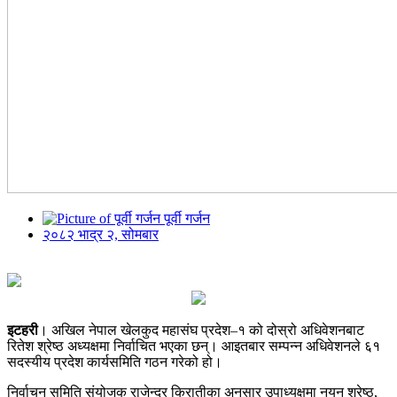
पूर्वी गर्जन
२०८२ भाद्र २, सोमबार
इटहरी
। अखिल नेपाल खेलकुद महासंघ प्रदेश–१ को दोस्रो अधिवेशनबाट
रितेश श्रेष्ठ अध्यक्षमा निर्वाचित भएका छन्। आइतबार सम्पन्न अधिवेशनले ६१
सदस्यीय प्रदेश कार्यसमिति गठन गरेको हो।
निर्वाचन समिति संयोजक राजेन्द्र किरातीका अनुसार उपाध्यक्षमा नयन श्रेष्ठ,