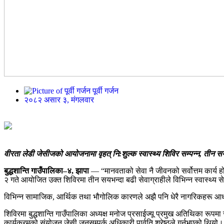
पूर्वी गर्जन
२०८२ असार ३, मंगलवार
वीरता लेडी जेसीजको आयोजनामा वृहत् नि:शुल्क स्वास्थ्य शिविर सम्पन्न,
तीन सय
बुद्धशान्ति गाउँपालिका–४, झापा
— “मानवताको सेवा नै जीवनको सर्वोत्तम कार्य हो
२ गते आयोजित उक्त शिविरमा तीन सयभन्दा बढी सेवाग्राहीले विभिन्न स्वास्थ्य स
विभिन्न सामाजिक, आर्थिक तथा भौगोलिक कारणले अझै पनि धेरै नागरिकहरू आधार
शिविरमा बुद्धशान्ति गाउँपालिका अध्यक्ष मनोज प्रसाईज्यू प्रमुख अतिथिका रूपमा स
कार्यक्रमको संयोजन जेसी जनसम्पर्क अधिकारी पार्वति श्रेष्ठले गर्नुभएको थियो।