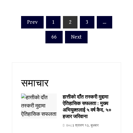
पोस्टको
Prev
1
2
3
…
पृष्ठाङ्कन
66
Next
समाचार
हात्तीको दाँत तस्करी मुद्दामा
ऐतिहासिक सफलता : मुख्य
अभियुक्तलाई ५ वर्ष कैद, ₹५०
हजार जरिवाना
२०८३ श्रावण १३, बुधबार