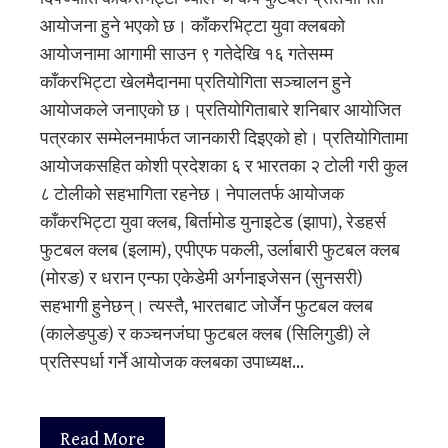
आयोजना हुने भएको छ। काँकरभिट्टा युवा क्लबको
आयोजनामा आगामी साउन ९ गतेदेखि १६ गतेसम्म
काँकरभिट्टा खेलमैदानमा प्रतियोगिता सञ्चालन हुने
आयोजकले जनाएको छ। प्रतियोगिताबारे शनिबार आयोजित
पत्रकार सम्मेलनमार्फत जानकारी दिइएको हो। प्रतियोगितामा
आयोजकसहित कोशी प्रदेशका ६ र भारतका २ टोली गरी कुल
८ टोलीको सहभागिता रहनेछ। नेपालतर्फ आयोजक
काँकरभिट्टा युवा क्लब, बिर्तामोड युनाइटेड (झापा), रेडहर्स
फुटबल क्लब (इलाम), एपीएफ पकली, उर्लाबारी फुटबल क्लब
(मोरङ) र धरान एन्फा एकेडेमी अर्गनाइजेसन (सुनसरी)
सहभागी हुनेछन्। त्यस्तै, भारतबाट जोर्जेन फुटबल क्लब
(कालेङपुङ) र कञ्चनजंघा फुटबल क्लब (सिलिगुडी) ले
प्रतिस्पर्धा गर्ने आयोजक क्लबका उपाध्यक्ष…
Read More