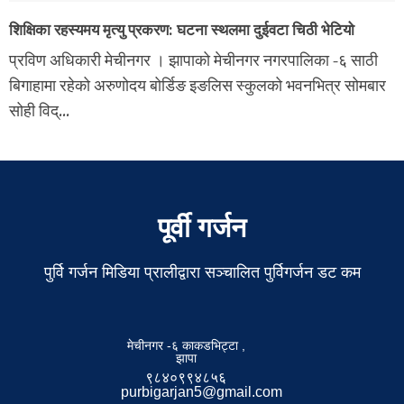
शिक्षिका रहस्यमय मृत्यु प्रकरण: घटना स्थलमा दुईवटा चिठी भेटियो
प्रविण अधिकारी मेचीनगर । झापाको मेचीनगर नगरपालिका -६ साठी
बिगाहामा रहेको अरुणोदय बोर्डिङ इङलिस स्कुलको भवनभित्र सोमबार
सोही विद्...
पूर्वी गर्जन
पुर्वि गर्जन मिडिया प्रालीद्वारा सञ्चालित पुर्विगर्जन डट कम
मेचीनगर -६ काकडभिट्टा ,
झापा
९८४०९९४८५६
purbigarjan5@gmail.com