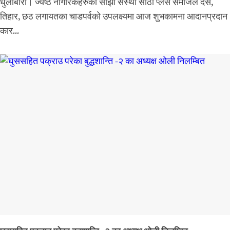
धुलाबारी। ज्येष्ठ नागरिकहरुको साझा संस्था साठी प्लस समाजले दसैं,
तिहार, छठ लगायतका चाडपर्वको उपलक्ष्यमा आज शुभकामना आदानप्रदान
कार...