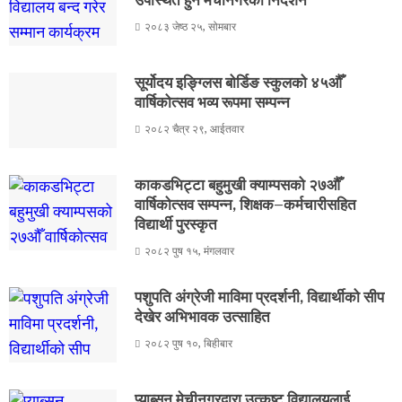
उपस्थित हुन मेचीनगरको निर्देशन
२०८३ जेष्ठ २५, सोमबार
सूर्योदय इङ्ग्लिस बोर्डिङ स्कुलको ४५औँ
वार्षिकोत्सव भव्य रूपमा सम्पन्न
२०८२ चैत्र २९, आईतवार
काकडभिट्टा बहुमुखी क्याम्पसको २७औँ
वार्षिकोत्सव सम्पन्न, शिक्षक–कर्मचारीसहित
विद्यार्थी पुरस्कृत
२०८२ पुष १५, मंगलवार
पशुपति अंग्रेजी माविमा प्रदर्शनी, विद्यार्थीको सीप
देखेर अभिभावक उत्साहित
२०८२ पुष १०, बिहीबार
प्याब्सन मेचीनगरद्वारा उत्कृष्ट विद्यालयलाई