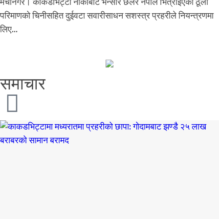
मेचीनगर। काँकडभिट्टा नाकाबाट भन्सार छलेर नेपाल भित्राइएको ठूलो
परिमाणको चिनीसहित दुईवटा सवारीसाधन सशस्त्र प्रहरीले नियन्त्रणमा
लिए...
समाचार