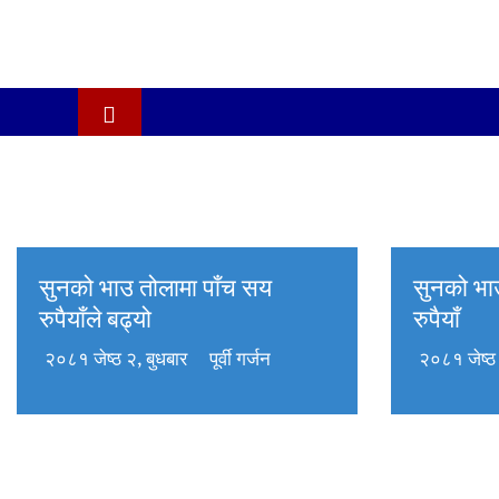
सुनको भाउ तोलामा पाँच सय
सुनको भ
रुपैयाँले बढ्यो
रुपैयाँ
२०८१ जेष्ठ २, बुधबार
पूर्वी गर्जन
२०८१ जेष्ठ