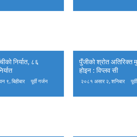
ँचीको निर्यात, ८६
पुँजीको श्रोत अतिरिक्त मु
र्यात
होइन : विप्लव सी
न ९, बिहीबार
पूर्वी गर्जन
२०८१ असार २, शनिबार
पूर्