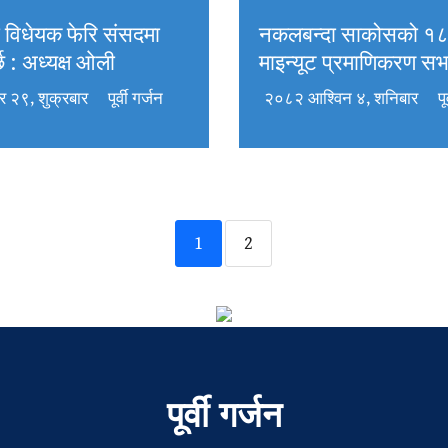
 विधेयक फेरि संसदमा
नकलबन्दा साकोसको १
्छ : अध्यक्ष ओली
माइन्यूट प्रमाणिकरण सभा
 २९, शुक्रबार
पूर्वी गर्जन
२०८२ आश्विन ४, शनिबार
पू
1
2
पूर्वी गर्जन