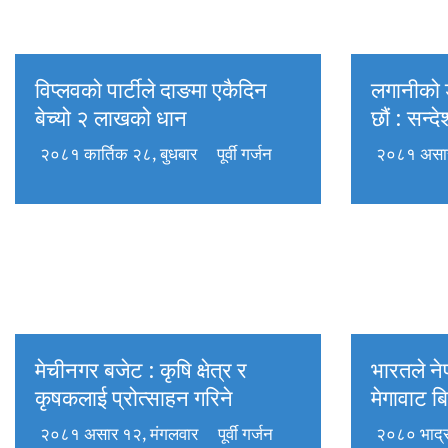
विप्लवको पार्टीले दाङमा एकैदिन
लगानीको 
बेच्यो २ लाखको धान
छौं : सन्द
२०८१ कार्तिक २८, बुधबार
पूर्वी गर्जन
२०८१ असार
मेचीनगर बजेट : कृषि क्षेत्र र
भारतले न
कृषकलाई प्रोत्साहन गरिने
मेगावाट बि
२०८१ असार १२, मंगलवार
पूर्वी गर्जन
२०८० भाद्र