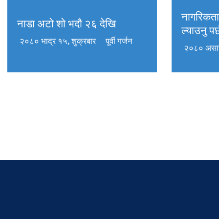
नागरिकता
नाडा अटो शो भदौ २६ देखि
ल्याउनु पर
२०८० भाद्र १५, शुक्रबार
पूर्वी गर्जन
२०८० असार