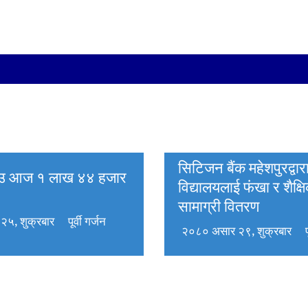
सिटिजन बैंक महेशपुरद्वार
ाउ आज १ लाख ४४ हजार
विद्यालयलाई फंखा र शैक्ष
सामाग्री वितरण
 २५, शुक्रबार
पूर्वी गर्जन
२०८० असार २९, शुक्रबार