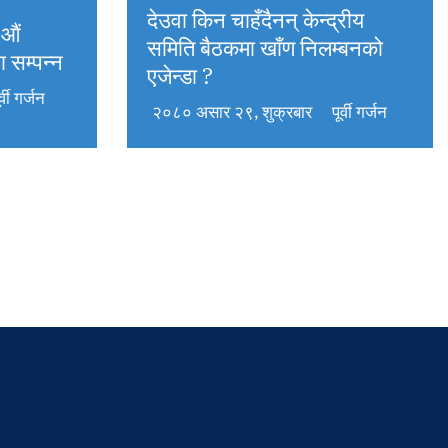
देउवा किन चाहँदैनन् केन्द्रीय
८औं
समिति बैठकमा खाँण निलम्बनको
 सम्पन्न
एजेन्डा ?
र्वी गर्जन
२०८० असार २९, शुक्रबार
पूर्वी गर्जन