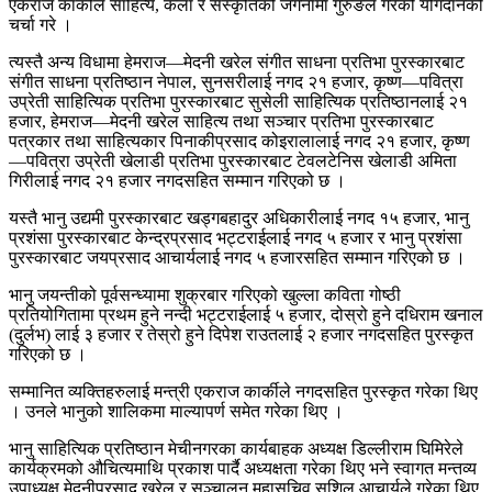
एकराज कार्कीले साहित्य, कला र संस्कृतिको जगेर्नामा गुरुङले गरेको योगदानको
चर्चा गरे ।
त्यस्तै अन्य विधामा हेमराज—मेदनी खरेल संगीत साधना प्रतिभा पुरस्कारबाट
संगीत साधना प्रतिष्ठान नेपाल, सुनसरीलाई नगद २१ हजार, कृष्ण—पवित्रा
उप्रेती साहित्यिक प्रतिभा पुरस्कारबाट सुसेली साहित्यिक प्रतिष्ठानलाई २१
हजार, हेमराज—मेदनी खरेल साहित्य तथा सञ्चार प्रतिभा पुरस्कारबाट
पत्रकार तथा साहित्यकार पिनाकीप्रसाद कोइरालालाई नगद २१ हजार, कृष्ण
—पवित्रा उप्रेती खेलाडी प्रतिभा पुरस्कारबाट टेवलटेनिस खेलाडी अमिता
गिरीलाई नगद २१ हजार नगदसहित सम्मान गरिएको छ ।
यस्तै भानु उद्यमी पुरस्कारबाट खड्गबहादुर अधिकारीलाई नगद १५ हजार, भानु
प्रशंसा पुरस्कारबाट केन्द्रप्रसाद भट्टराईलाई नगद ५ हजार र भानु प्रशंसा
पुरस्कारबाट जयप्रसाद आचार्यलाई नगद ५ हजारसहित सम्मान गरिएको छ ।
भानु जयन्तीको पूर्वसन्ध्यामा शुक्रबार गरिएको खुल्ला कविता गोष्ठी
प्रतियोगितामा प्रथम हुने नन्दी भट्टराईलाई ५ हजार, दोस्रो हुने दधिराम खनाल
(दुर्लभ) लाई ३ हजार र तेस्रो हुने दिपेश राउतलाई २ हजार नगदसहित पुरस्कृत
गरिएको छ ।
सम्मानित व्यक्तिहरुलाई मन्त्री एकराज कार्कीले नगदसहित पुरस्कृत गरेका थिए
। उनले भानुको शालिकमा माल्यापर्ण समेत गरेका थिए ।
भानु साहित्यिक प्रतिष्ठान मेचीनगरका कार्यबाहक अध्यक्ष डिल्लीराम घिमिरेले
कार्यक्रमको औचित्यमाथि प्रकाश पार्दै अध्यक्षता गरेका थिए भने स्वागत मन्तव्य
उपाध्यक्ष मेदनीप्रसाद खरेल र सञ्चालन महासचिव सुशिल आचार्यले गरेका थिए