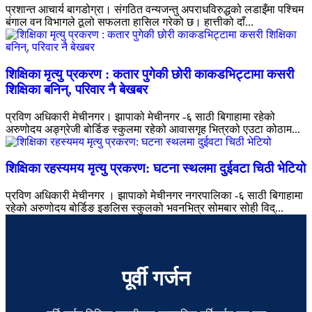
प्रशान्त आचार्य बागडोग्रा। संगठित वन्यजन्तु अपराधविरुद्धको लडाइँमा पश्चिम
बंगाल वन विभागले ठूलो सफलता हासिल गरेको छ। हात्तीको दाँ...
शिक्षिका मृत्यु प्रकरण : कतार पुगेकी छोरी काकडभिट्टामा कसरी
शिक्षिका बनिन्, परिवार नै बेखबर
प्रविण अधिकारी मेचीनगर। झापाको मेचीनगर -६ साठी बिगाहामा रहेको
अरुणोदय अङ्ग्रेजी बोर्डिङ स्कुलमा रहेको आवासगृह भित्रको एउटा कोठाम...
शिक्षिका रहस्यमय मृत्यु प्रकरण: घटना स्थलमा दुईवटा चिठी भेटियो
प्रविण अधिकारी मेचीनगर । झापाको मेचीनगर नगरपालिका -६ साठी बिगाहामा
रहेको अरुणोदय बोर्डिङ इङलिस स्कुलको भवनभित्र सोमबार सोही विद्...
पूर्वी गर्जन