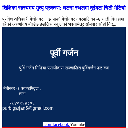
शिक्षिका रहस्यमय मृत्यु प्रकरण: घटना स्थलमा दुईवटा चिठी भेटियो
प्रविण अधिकारी मेचीनगर । झापाको मेचीनगर नगरपालिका -६ साठी बिगाहामा
रहेको अरुणोदय बोर्डिङ इङलिस स्कुलको भवनभित्र सोमबार सोही विद्...
पूर्वी गर्जन
पुर्वि गर्जन मिडिया प्रालीद्वारा सञ्चालित पुर्विगर्जन डट कम
मेचीनगर -६ काकडभिट्टा ,
झापा
९८४०९९४८५६
purbigarjan5@gmail.com
Icon-facebook
Youtube