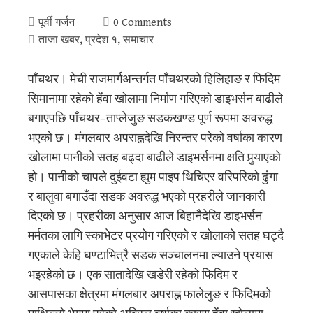
पूर्वी गर्जन
0 Comments
ताजा खबर
,
प्रदेश १
,
समाचार
पाँचथर। मेची राजमार्गअन्तर्गत पाँचथरको हिलिहाङ र फिदिम
सिमानामा रहेको हेंवा खोलामा निर्माण गरिएको डाइभर्सन बाढीले
बगाएपछि पाँचथर–ताप्लेजुङ सडकखण्ड पूर्ण रूपमा अवरुद्ध
भएको छ। मंगलबार अपराह्नदेखि निरन्तर परेको वर्षाका कारण
खोलामा पानीको सतह बढ्दा बाढीले डाइभर्सनमा क्षति पुर्‍याएको
हो। पानीको चापले दुईवटा ह्युम पाइप थिचिएर वरिपरिको ढुंगा
र बालुवा बगाउँदा सडक अवरुद्ध भएको प्रहरीले जानकारी
दिएको छ। प्रहरीका अनुसार आज बिहानैदेखि डाइभर्सन
मर्मतका लागि स्काभेटर प्रयोग गरिएको र खोलाको सतह घट्दै
गएकाले केहि घण्टाभित्रै सडक सञ्चालनमा ल्याउने प्रयास
भइरहेको छ। एक सातादेखि खडेरी रहेको फिदिम र
आसपासका क्षेत्रमा मंगलबार अपराह्न फालेलुङ र फिदिमको