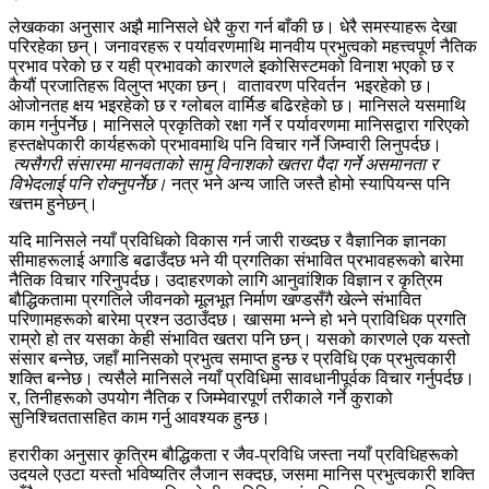
लेखकका अनुसार अझै मानिसले धेरै कुरा गर्न बाँकी छ। धेरै समस्याहरू देखा
परिरहेका छन्। जनावरहरू र पर्यावरणमाथि मानवीय प्रभुत्वको महत्त्वपूर्ण नैतिक
प्रभाव परेको छ र यही प्रभावको कारणले इकोसिस्टमको विनाश भएको छ र
कैयौं प्रजातिहरू विलुप्त भएका छन्। वातावरण परिवर्तन भइरहेको छ।
ओजोनतह क्षय भइरहेको छ र ग्लोबल वार्मिङ बढिरहेको छ। मानिसले यसमाथि
काम गर्नुपर्नेछ। मानिसले प्रकृतिको रक्षा गर्ने र पर्यावरणमा मानिसद्वारा गरिएको
हस्तक्षेपकारी कार्यहरूको प्रभावमाथि पनि विचार गर्ने जिम्वारी लिनुपर्दछ।
त्यसैगरी संसारमा मानवताको सामु विनाशको खतरा पैदा गर्ने असमानता र
विभेदलाई पनि रोक्नुपर्नेछ।
नत्र भने अन्य जाति जस्तै होमो स्यापियन्स पनि
खत्तम हुनेछन्।
यदि मानिसले नयाँ प्रविधिको विकास गर्न जारी राख्दछ र वैज्ञानिक ज्ञानका
सीमाहरूलाई अगाडि बढाउँदछ भने यी प्रगतिका संभावित प्रभावहरूको बारेमा
नैतिक विचार गरिनुपर्दछ। उदाहरणको लागि आनुवांशिक विज्ञान र कृत्रिम
बौद्धिकतामा प्रगतिले जीवनको मूलभूत निर्माण खण्डसँगै खेल्ने संभावित
परिणामहरूको बारेमा प्रश्न उठाउँदछ। खासमा भन्ने हो भने प्राविधिक प्रगति
राम्रो हो तर यसका केही संभावित खतरा पनि छन्। यसको कारणले एक यस्तो
संसार बन्नेछ, जहाँ मानिसको प्रभुत्व समाप्त हुन्छ र प्रविधि एक प्रभुत्वकारी
शक्ति बन्नेछ। त्यसैले मानिसले नयाँ प्रविधिमा सावधानीपूर्वक विचार गर्नुपर्दछ।
र, तिनीहरूको उपयोग नैतिक र जिम्मेवारपूर्ण तरीकाले गर्ने कुराको
सुनिश्चिततासहित काम गर्नु आवश्यक हुन्छ।
हरारीका अनुसार कृत्रिम बौद्धिकता र जैव-प्रविधि जस्ता नयाँ प्रविधिहरूको
उदयले एउटा यस्तो भविष्यतिर लैजान सक्दछ, जसमा मानिस प्रभुत्वकारी शक्ति