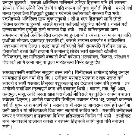
बनाएर चुकायो। यसको अतिरिक्त मानिसले उभिएर हिड्नमा पनि धेरै समस्या
झेल्यो। सीधा उभिने स्थितिसँगै संगति कायम गर्ने कुरा चुनौती थियो। यसले गर्दा
मानव प्रजातिमा पिठ्यूको दुखाइ र गर्दनको कठोरताको समस्या पैदा भयो।
स्त्रीहरूले अतिरिक्त मूल्य चुकाउनुपर्‍यो। सीधा भएर हिड्नको लागि छोटो
नितम्ब आवश्यक हुन्थ्यो, जसले प्रसव नलीलाई संकुचित गर्दथ्यो। यसले गर्दा
प्रसवकालीन मृत्युको ठूलो समस्या पैदा भयो। साथै मानिसहरूको जन्म
समयभन्दा पहिले अर्धविकसित अवस्थामा हुनलाग्यो। त्यसकारण मानव प्रजाति
पृथ्वीको संभवतः एकमात्र प्रजाति हो, जसले अत्यन्त कमजोर र अविकसित
अवस्थामा जन्म लिन्छ। एउटा बाछो जन्मिएको केही समयपछि नै दौडन लाग्छ,
विरालोको बच्चा केही हप्तामा नै आमालाई छोडेर स्वयं खानाको खोजीमा
निस्किन्छन्, तर मानिसको बच्चाले कैयौं वर्षसम्म भरणपोषण, विकास, संरक्षण र
शिक्षाको लागि आमा-बाबु वा ठूला मान्छेहरूमा निर्भर रहनुपर्दछ।
समयक्रमसँगै स्यापिन्स समूहमा बस्न लागे। यिनीहरूले आगोलाई घरेलु बनाएर
सभ्यतालाई एक नयाँ मोड दिए। उनीहरू यसबाट प्रकाश र ताप प्राप्त गर्न
सक्दथे र साथै यसबाट हिंस्रक पशुहरूलाई डर देखाउने काम पनि हुन्थ्यो। तर
आगोको सर्वाधिक महत्त्वपूर्ण काम भने पकाउनु थियो। चामल, मकै, गहुँ, आलू,
कन्दमुल, मासु, आदि जस्ता खाद्य पदार्थलाई मानिसले प्राकृतिक रूपमा पचाउन
सकेका थिएनन्। आगोले पकाएपछि तिनीहरू पचाउन योग्य भए, जसको कारणले
गर्दा ती मुख्य खाद्य पदार्थ बने। यसको साथै यसबाट आन्द्रामा खर्च हुने ऊर्जामा
कमी आयो र यो मस्तिष्कको विकासमा सहयोगी सावित भयो। यसपछि उनीहरूले
पत्थर र जनावरका हाडहरूका विभिन्न हतियारहरू निर्माण गर्न थाले। ठण्डीबाट
बच्न जनावरको छालाका कपडा र बरफमा हिड्नको लागि जुत्ता पनि बनाउन
लागे।