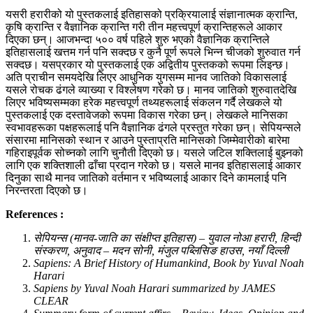
यसरी हरारीको यो पुस्तकलाई इतिहासको प्रक्रियालाई संज्ञानात्मक क्रान्ति,
कृषि क्रान्ति र वैज्ञानिक क्रान्ति गरी तीन महत्त्वपूर्ण क्रान्तिहरूले आकार
दिएका छन्। आजभन्दा ५०० वर्ष पहिले शुरु भएको वैज्ञानिक क्रान्तिले
इतिहासलाई खत्तम गर्न पनि सक्दछ र कुनै पूर्ण रूपले भिन्न चीजको शुरुवात गर्न
सक्दछ। यसप्रकार यो पुस्तकलाई एक अद्वितीय पुस्तकको रूपमा लिइन्छ।
अति प्राचीन समयदेखि लिएर आधुनिक युगसम्म मानव जातिको विकासलाई
यसले रोचक ढंगले व्याख्या र विश्लेषण गरेको छ। मानव जातिको शुरुवातदेखि
लिएर भविष्यसम्मका हरेक महत्त्वपूर्ण तथ्यहरूलाई संकलन गर्दै लेखकले यो
पुस्तकलाई एक दस्तावेजको रूपमा विकास गरेका छन्। लेखकले मानिसका
स्वभावहरूका पक्षहरूलाई पनि वैज्ञानिक ढंगले प्रस्तुत गरेका छन्। सेपियन्सले
संसारमा मानिसको स्थान र आउने पुस्ताप्रति मानिसको जिम्मेवारीको बारेमा
गहिराइपूर्वक सोच्नको लागि चुनौती दिएको छ। यसले जटिल शक्तिलाई बुझ्नको
लागि एक शक्तिशाली ढाँचा प्रदान गरेको छ। यसले मानव इतिहासलाई आकार
दिनुका साथै मानव जातिको वर्तमान र भविष्यलाई आकार दिने कामलाई पनि
निरन्तरता दिएको छ।
References :
सेपियन्स (मानव-जाति का संक्षीप्त इतिहास) – युवाल नोआ हरारी, हिन्दी
संस्करण, अनुवाद – मदन सोनी, मंजुल पब्लिसिङ हाउस, नयाँ दिल्ली
Sapiens: A Brief History of Humankind, Book by Yuval Noah
Harari
Sapiens by Yuval Noah Harari summarized by JAMES
CLEAR