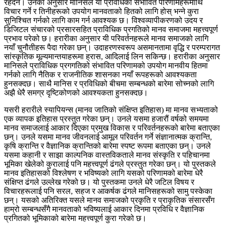
रहँदैन। उनका अनुसार मानिसले यी प्रविधिका संभावित परिणामहरूमाथि
विचार गर्ने र तिनीहरूको उपयोग मानवताको हितको लागि होस् भन्ने कुरा
सुनिश्चित गर्नको लागि काम गर्न आवश्यक छ। विश्वव्यापीकरणको उदय र
डिजिटल संचारको प्रसारसहित प्राविधिक प्रगतिको मानव समाजमा महत्त्वपूर्ण
प्रभाव परेको छ। हरारीका अनुसार यी परिवर्तनहरूले मानव समाजको लागि
नयाँ चुनौतीहरू पैदा गरेका छन्। उदाहरणस्वरूप असमानतामा वृद्धि र परम्परागत
सांस्कृतिक मूल्यमान्तयाहरूमा ह्रास, आदिलाई लिन सकिन्छ। हरारीका अनुसार
मानिसले प्राविधिक प्रगगतिको संभावित परिणामको उपयोग मानवीय हितमा
गर्नको लागि नैतिक र राजनीतिक शासनका नयाँ रूपहरूको आवश्यकता
हुनसक्दछ। साथै मानिस र प्रविधिको बीचमा सम्बन्धको बारेमा सोच्नको लागि
अझै धेरै समग्र दृष्टिकोणको आवश्यकता हुनसक्दछ।
यसरी हरारीले स्यापियन्स (मानव जातिको संक्षिप्त इतिहास) मा मानव सभ्यताको
एक व्यापक इतिहास प्रस्तुत गरेका छन्। उनले यसमा हजारौं वर्षको समयमा
मानव समाजलाई आकार दिएका प्रमुख विकास र परिवर्तनहरूको बारेमा बताएका
छन्। उनले यसमा मानव जीवनलाई आमूल परिवर्तन गर्ने संज्ञानात्मक क्रान्ति,
कृषि क्रान्ति र वैज्ञानिक क्रान्तिको बारेमा स्पष्ट रूपमा बताएका छन्। उनले
यसमा कहानी र साझा काल्पनिक वास्तविकताले मानव संस्कृति र पहिचानमा
भूमिका खेलेको कुरालाई पनि महत्त्वपूर्ण ढंगले प्रस्तुत गरेका छन्। यो पुस्तकले
मानव इतिहासको विश्लेषण र भविष्यको लागि यसको परिणामको बारेमा धेरै
संक्षिप्त ढंगले उल्लेख गरेको छ। यो पुस्तकमा उनले धेरै जटिल विषय र
विचारहरूलाई पनि सरल, सहज र आकर्षक ढंगले मानिसहरूको सामु पस्केका
छन्। यसको अतिरिक्त यसले मानव समाजको प्रकृति र प्राकृतिक संसारसँग
हाम्रो सम्बन्धसँगै मानवताको भविष्यलाई आकार दिनमा प्रविधि र वैज्ञानिक
प्रगितको भूमिकाको बारेमा महत्त्वपूर्ण कुरा गरेको छ।