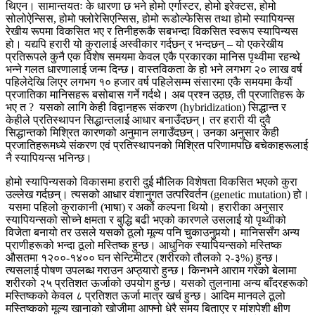
थिएन। सामान्तयतः के धारणा छ भने होमो एर्गास्टर, होमो इरेक्टस, होमो
सोलोऐन्सिस, होमो फ्लोरेसिएन्सिस, होमो रूडोल्फेसिस तथा होमो स्यापियन्स
रेखीय रूपमा विकसित भए र तिनीहरूकै सबभन्दा विकसित स्वरूप स्यापिन्यस
हो। यद्यपि हरारी यो कुरालाई अस्वीकार गर्दछन् र भन्दछन् – यो एकरेखीय
प्रतिरूपले कुनै एक विशेष समयमा केवल एकै प्रकारका मानिस पृथ्वीमा रहन्थे
भन्ने गलत धारणालाई जन्म दिन्छ। वास्तविकता के हो भने लगभग २० लाख वर्ष
पहिलेदेखि लिएर लगभग १० हजार वर्ष पहिलेसम्म संसारमा एकै समयमा कैयौं
प्रजातिका मानिसहरू बसोबास गर्ने गर्दथे। अब प्रश्न उठ्छ, ती प्रजातिहरू के
भए त ? यसको लागि केही विद्वानहरू संकरण (hybridization) सिद्धान्त र
केहीले प्रतिस्थापन सिद्धान्तलाई आधार बनाउँदछन्। तर हरारी यी दुवै
सिद्धान्तको मिश्रित कारणको अनुमान लगाउँदछन्। उनका अनुसार केही
प्रजातिहरूमध्ये संकरण एवं प्रतिस्थापनको मिश्रित परिणामपछि बचेकाहरूलाई
नै स्यापियन्स भनिन्छ।
होमो स्यापिन्यसको विकासमा हरारी दुई मौलिक विशेषता विकसित भएको कुरा
उल्लेख गर्दछन्। त्यसको आधार वंशानुगत उत्परिवर्तन (genetic mutation) हो।
यसमा पहिलो कुराकानी (भाषा) र अर्को कल्पना थियो। हरारीका अनुसार
स्यापियन्सको सोच्ने क्षमता र बुद्धि बढी भएको कारणले उसलाई यो पृथ्वीको
विजेता बनायो तर उसले यसको ठूलो मूल्य पनि चुकाउनुपर्‍यो। मानिससँग अन्य
प्राणीहरूको भन्दा ठूलो मस्तिष्क हुन्छ। आधुनिक स्यापियन्सको मस्तिष्क
औसतमा १२००-१४०० घन सेन्टिमीटर (शरीरको तौलको २-३%) हुन्छ।
त्यसलाई पोषण उपलब्ध गराउन अप्ठ्यारो हुन्छ। किनभने आराम गरेको बेलामा
शरीरको २५ प्रतिशत ऊर्जाको उपयोग हुन्छ। यसको तुलनामा अन्य बाँदरहरूको
मस्तिष्कको केवल ८ प्रतिशत ऊर्जा मात्र खर्च हुन्छ। आदिम मानवले ठूलो
मस्तिष्कको मूल्य खानाको खोजीमा आफ्नो धेरै समय बिताएर र मांशपेशी क्षीण