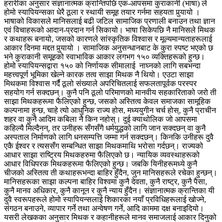
हरारीका अनुसार संज्ञानात्मक क्रान्तिपछि एक-आपसमा कुराकानी (भाषा) ले
होमो स्यापियन्सका धेरै ठूला र स्थायी समूह तयार गर्नमा सहयता पुर्‍यायो ।
भाषाको विकासले मानिसलाई बढी जटिल सामाजिक प्रणाली बनाउन तथा ज्ञान
एवं विचाहरूको आदान-प्रदान गर्न सिकायो। भाषा सिकेपछि नै मानिसले मिथक
र कथाहरू बनायो, जसको कारणले सांस्कृतिक विश्वास र मूल्यमान्यताहरूलाई
आकार दिनमा मद्दत पुर्‍यायो । सामाजिक अनुसन्धानबाट के कुरा स्पष्ट भएको छ
भने कुराकानी समूहको स्वाभाविक आकार लगभग १५० व्यक्तिहरूको हुन्छ।
होमो स्यापियन्सद्वारा १५० को निर्णायक सीमालाई नाघ्नको लागि सबभन्दा
महत्त्वपूर्ण भूमिका खेल्ने कारक तत्व साझा मिथक नै थियो। एउटा साझा
मिथकमा विश्वास गर्दै ठूलो संख्याले अपरिचितलाई सफलतापूर्वक परस्पर
सहयोग गर्न सक्दछन्। कुनै पनि ठूलो परिमाणको मानवीय सहकारिताको जरो ती
साझा मिथकहरूमा फैलिएको हुन्छ, जसको अस्तित्व केवल समाजका सामूहिक
कल्पनामा हुन्छ, चाहे त्यो आधुनिक राज्य होस, मध्ययुगीन चर्च होस्, कुनै प्राचीन
शहर वा कुनै आदिम कबिला नै किन नहोस्। दुई क्याथोलिक जो आपसमा
कहिल्यै मिल्दैनन्, तर उनीहरू सँगसँगै धर्मयुद्धको लागि जान सक्दछन् वा कुनै
अस्पताल निर्माणको लागि धनसम्पत्ति जम्मा गर्न सक्दछन्। किनकि उनीहरू दुवै
एकै ईश्वर र त्यससँग सम्बन्धित साझा मिथकमाथि भरोसा गर्दछन्। राज्यको
आधार साझा राष्ट्रिय मिथकहरुमा फैलिएको छ। न्यायिक व्यवस्थाहरूको
आधार विधिपरक मिथकहरूमा फैलिएको हुन्छ। जबकि यिनीहरूमध्ये कुनै
चीजको अस्तित्व ती कथाहरूभन्दा बाहिर हुँदैन, जुन मानिसहरूले रचेका हुन्छन्।
मानिसहरूका साझा कल्पना बाहिर विश्वमा कुनै देवता, कुनै राष्ट्र, कुनै पैसा,
कुनै मानव अधिकार, कुनै कानून र कुनै न्याय हुँदैन। संज्ञानात्मक क्रान्तिका यी
दुवै स्वरूपहरूले होमो स्यापियन्सलाई शिकारका नयाँ प्रविधिहरूलाई खोज्ने,
संगठन बनाउने, व्यापार गर्ने तथा अन्वेषण गर्ने, आदि काममा दक्ष बनाइदियो।
यसरी लेखकका अनुसार मिथक र कहानीहरूले मानव समाजलाई आकार दिनुको