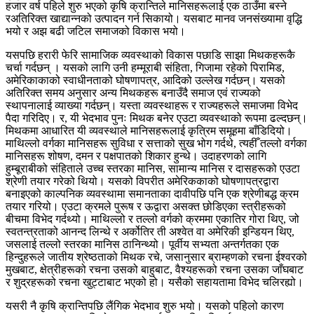
हजार वर्ष पहिले शुरु भएको कृषि क्रान्तिले मानिसहरूलाई एक ठाउँमा बस्ने
रअतिरिक्त खाद्यान्नको उत्पादन गर्न सिकायो। यसबाट मानव जनसंख्यामा वृद्धि
भयो र अझ बढी जटिल समाजको विकास भयो।
यसपछि हरारी फेरि सामाजिक व्यवस्थाको विकास पछाडि साझा मिथकहरूकै
चर्चा गर्दछन् । यसको लागि उनी हम्मूराबी संहिता, गिजामा रहेको पिरामिड,
अमेरिकाकाको स्वाधीनताको घोषणापत्र, आदिको उल्लेख गर्दछन्। यसको
अतिरिक्त समय अनुसार अन्य मिथकहरू बनाउँदै समाज एवं राज्यको
स्थापनालाई व्याख्या गर्दछन्। यस्ता व्यवस्थाहरू र राज्यहरूले समाजमा विभेद
पैदा गरिदिए। र, यी भेदभाव पुनः मिथक बनेर एउटा व्यवस्थाको रूपमा ढल्दछन्।
मिथकमा आधारित यी व्यवस्थाले मानिसहरूलाई कृत्रिम समूहमा बाँडिदियो।
माथिल्लो वर्गका मानिसहरू सुविधा र सत्ताको सुख भोग गर्दथे, त्यहीँ तल्लो वर्गका
मानिसहरू शोषण, दमन र पक्षपातको शिकार हुन्थे। उदाहरणको लागि
हुम्बूराबीको संहिताले उच्च स्तरका मानिस, सामान्य मानिस र दासहरूको एउटा
श्रेणी तयार गरेको थियो। यसको विपरीत अमेरिककाको घोषणापत्रद्वारा
बनाइएको काल्पनिक व्यवस्थामा समानताका दावीपछि पनि एक श्रेणीबद्ध क्रम
तयार गरियो। एउटा क्रमले पुरूष र ऊद्वारा असक्त छोडिएका स्त्रीहरूको
बीचमा विभेद गर्दथ्यो। माथिल्लो र तल्लो वर्गको क्रममा एकातिर गोरा थिए, जो
स्वतन्त्रताको आनन्द लिन्थे र अर्कोतिर ती अश्वेत वा अमेरिकी इन्डियन थिए,
जसलाई तल्लो स्तरका मानिस ठानिन्थ्यो। पूर्वीय सभ्यता अन्तर्गतका एक
हिन्दुहरूले जातीय श्रेष्ठताको मिथक रचे, जसानुसार ब्राम्हणको रचना ईश्वरको
मुखबाट, क्षेत्रीहरूको रचना उसको बाहुबाट, वैश्यहरूको रचना उसका जाँघबाट
र शुद्रहरूको रचना खुट्टाबाट भएको हो। यसैको सहायतामा विभेद चलिरह्यो।
यसरी नै कृषि क्रान्तिपछि लैंगिक भेदभाव शुरु भयो। यसको पहिलो कारण