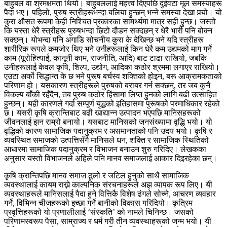
बाहुबल वा श्रमक्षमता थियो। बाहुबललाई महत्त्व दिएपछि दुईवटा मूल समस्याहरू
पैदा भए। पहिलो, पुरुष स्त्रीहरूभन्दा बलिया हुन्छन् भन्ने समस्या देखा पर्‍यो। यो
कुरा औसत रूपमा केही निश्चित प्रकारका सामर्थ्यमा मात्र सही हुन्छ। जस्तो
कि यस्ता धेरै स्त्रीहरू पुरुषभन्दा छिटो दौडन सक्दछन् र धेरै भारी पनि बोक्न
सक्छन्। योभन्दा पनि अगाडि सोचनीय कुरा के देखिन्छ भने यदि स्त्रीहरू
शारीरिक रूपले कमजोर थिए भने उनीहरूलाई किन धेरै कम उद्यमको माग गर्ने
काम (पूरोहित्याईं, कानूनी काम, राजनीति, आदि) बाट टाढा राखियो, जबकि
उनीहरूलाई केवल कृषि, शिल्प, उद्योग, आदिका कठोर श्रममा लगाएर राखियो।
एउटा अर्को सिद्धान्त के छ भने पुरूष बर्चस्व शक्तिको होइन, बरू आक्रामकताको
परिणाम हो। यसकारण स्त्रीहरूले पुरुषको बराबर गर्न सक्छन्, तर जब कुनै
विकल्प बाँकी रहँदैन, तब पुरुष कठोर हिंसामा लिप्त हुनको लागि बढी उत्साहित
हुन्छन्। यही कारणले गर्दा सम्पूर्ण युद्धको इतिहासमा पुरूषको परमाधिकार रहेको
छ। यसरी कृषि क्रान्तिबाट बढी खाद्यान्न उत्पादन भएपछि मानिसहरूको
जीवनलाई झन राम्रो बनायो। यसबाट मानिसको जनसंख्यामा वृद्धि भयो। यो
वृद्धिको कारण सामाजिक पदानुक्रम र असमानताको पनि उदय भयो। कृषि र
व्यवस्थित समाजको उत्पत्तिसँगै मानिसले धन, शक्ति र सामाजिक स्थितिको
आधारमा सामाजिक पदानुक्रम र विभाजन बनाउन शुरु गरिदिए। लेखकका
अनुसार यस्तो विभाजनले अहिले पनि मानव समाजलाई आकार दिइरहेका छन्।
कृषि क्रान्तिपछि मानव समाज ठूलो र जटिल हुनुको साथै सामाजिक
व्यवस्थालाई कायम राख्ने काल्पनिक संरचनाहरूले अझ व्यापक रूप लिए। यी
व्यवस्थाहरूले मानिसलाई पैदा हुने वित्तिकै विशेष ढंगले सोच्ने, आचरण व्यवहार
गर्ने, विभिन्न चीजहरूको इच्छा गर्ने बानीको विकास गरिदियो। कृत्रिम
प्रवृत्तिहरूको यो प्रणालीलाई ‘संस्कति’ को नामले चिनिन्छ। जसको
परिणामस्वरूप पैसा, साम्राज्य र धर्म गरी तीन व्यवस्थाहरूको जन्म भयो। यी