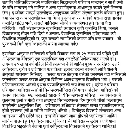
उत्पत्ति भौतिकविज्ञानको महाविष्फोट सिद्धान्तको परिणाम मान्दछन् र साथै उनी
के पनि मान्दछन् भने मानिस र अन्य प्राणीहरूमा आधारभूत रूपले कुनै भिन्नता
छैन। पृथ्वीका सम्पूर्ण प्राणीहरू अणुहरूका जटिल संरचनाहरूकै परिणाम हुन्।
स्यापियन्स अन्य प्राणीहरूभन्दा भिन्न हुनुको कारण भनेको यसमा संज्ञानात्मक
क्रान्ति घटित भयो, जसले मानिसमा सोच्ने र व्यवस्थित हुने चेतना पैदा
गरिदियो। यही संज्ञानात्मक क्रान्तिको उत्पादन कृषि क्रान्ति थियो, जसले
विकासलाई तीव्र गति दियो र अन्ततः वैज्ञानिक क्रान्तिले इतिहासको त्यो
स्थितिमा ल्याइदिएको छ, जुन यसको समाप्तिको कारण पनि बन्न सक्दछ। यो
पुस्तकले यिनै क्रान्तिहरूको बारेमा व्याख्या गर्दछ।
हरारीका अनुसार मानिसको पहिलो विकास लगभग २५ लाख वर्ष पहिले पूर्वी
अफ्रिकामा बाँदरको एक प्रारम्भिक वंश अस्ट्रेलोपिथेकसबाट भएको हो।
लगभग २० लाख वर्ष पहिले यिनीहरूमध्ये केही आदिम पुरुष र स्त्रीहरू उत्तरी
अफ्रिका, यूरोप र एशियाका फराकिला इलाकाहरूमा बस्नको लागि अलग्गै
क्षेत्रको यात्रामा निस्किए। फरक-फरक क्षेत्रमा बसेको कारणले गर्दा मानिसको
जनसंख्या फरक-फरक क्षेत्रमा विभिन्न अवस्थाहरूमा विकसित भयो। यसको
परिणामस्वरूप अनेकौं पृथक प्रजातिहरूको रूप देखा परे। यूरोप र पश्चिम
एशियाका मानिसहरू होमो नियन्डरथलेन्सिस (नियन्डर घाँटीका मानिस) को
रूपमा विकसित भए, जसलाई खासगरी ‘नियन्डथल्स’भनिन्छ। स्यापियन्सको
तुलनामा ठूलो र मोटो तथा हृष्टपुष्ट नियन्डरथल्स हिम युगको चीसो जलवायुमा
राम्रोसँग अनुकूलित थिए। एशियाका अधिकांश क्षेत्रका मानव प्रजातिहरूलाई
होमो इरेक्टस (सीधा उभिने मानिस) भनियो। यिनीहरू विस्तारै संसारका अन्य
भागहरूमा पनि छरिदै गए। इन्डोनेशियाको जावा द्वीपको फ्लोरेन्समा आदिम
मानिस बाउन्ने हुने प्रक्रियाबाट गुज्रिए। यी मानिसहरू यूरोप र एशियामा
विकसित भइरहेको बेलामा पूर्वी अफ्रिकामा विकासको प्रक्रिया थामिएको