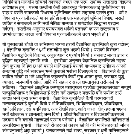
विधिविधान मानवीय सोचको कारणले नभएर एक परम, सर्वोच्च सत्ताद्वारा दिइएका
आदेशहरू हुन्। यसमा कम्तीमा केही आधारभूत नियमहरूलाई चुनौतीभन्दा पर
राख्न र यसरी समाजको स्थिरता सुनिश्चित गर्नमा सहायता प्राप्त हुन्छ। धर्म र
विश्वास प्रणालीहरूले मानव इतिहासमा एक महत्त्वपूर्ण भूमिका निभाए, जसले
व्यक्ति र समाजको लागि नयाँ नैतिक मान्यता र मार्गदर्शक सिद्धान्त प्रदान
गर्दछन्। हरारीका अनुसार परम्परागत धर्मको पतनको कारण राष्ट्रवाद र
उपभोक्तावाद जस्ता नयाँ विश्वास प्रणालीहरूको उदय भएको हो।
यो पुस्तकको चौथो वा अन्तिममा भागमा हरारी वैज्ञानिक क्रान्तिको कुरा गर्दछन्
। वैज्ञानिक क्रान्ति १६औं शताब्दीमा शुरु भएको थियो। यसको विशेषता
वैज्ञानिक पद्धतिको विकास, अनुसन्धान र प्रयोग थियो। यसबाट मानव ज्ञान र
बुद्धिमा महत्त्वपूर्ण प्रगति भयो। हरारीका अनुसार वैज्ञानिक क्रान्तिको महत्त्व
कुन कुरामा निहित छ भने यसले मानिसलाई यसको माध्यमबाट उनीहरू आफ्नो
क्षमतामा वृद्धि गर्न सक्दछन् भन्ने कुराको भरोसा दिलाएको छ। विज्ञानले के कुरा
सावित गरेको छ भने आधुनिक जहाजसँग कैयौं गुना क्षमता हुन्छ, जसबाट युद्ध,
व्यापार, जलमार्गीय खोज, आदि धेरै सहज र सरल क्षमतायुक्त तरीकाले गर्न
सकिन्छ। विज्ञानले आधुनिक कम्प्यूटर मध्ययुगका प्रत्येक पुस्तकालयका सम्पूर्ण
पाण्डुलिपिहरू र चिठ्ठीहरूलाई स्टोर गर्न सक्दछ र यसपछि पनि पर्याप्त ठाउँ
बच्दछ भन्ने कुरा संभव बनायो। वैज्ञानिक क्रान्तिले कैयौं परम्परावादी
मान्यताहरूलाई चुनौती दियो र भौतिकविज्ञान, चिकित्साविज्ञान, जीवविज्ञान,
खगोलविज्ञान, रसायनविज्ञान, अन्तरीक्षविज्ञान, आदि जस्ता क्षेत्रहरूमा भएका
नयाँ खोजहरू र ज्ञानलाई जन्म दियो। औद्योगिकीकरण र विश्वव्यापीकरणको
उदयमा पनि यसको महत्त्वपूर्ण प्रभाव पर्नगयो। वैज्ञानिक क्रान्तिले मानिसलाई
अन्तरिक्षमा पुर्‍यायो। विज्ञानले रोगहरूको कारण खोजी गरी मानिसहरूको जीवन
संभावनालाई अझ बढायो। यसकारणले गर्दा राज्य, सरकार र धनी मानिसहरूले