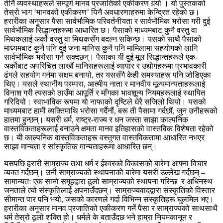
तीनै व्यवस्थाहरूले सम्पूर्ण मानव प्रजातिको एकीकरण गर्‍यो । यो पुस्तकको
तेस्रो भाग ‘मानवको एकीकरण’ यिनै अवधारणाहरुमा केन्द्रित रहेको छ।
हरारीका अनुसार पैसा सार्वभौमिक परिवर्तनीयता र सार्वभौमिक भरोसा गरी दुई
सार्वभौमिक सिद्धान्तहरूमा आधारित छ। पैसाको माध्यमबाट कुनै वस्तु वा
मिथकलाई अर्को वस्तु वा मिथकसँग बदल्न सकिन्छ। यसको साथै पैसाको
माध्यमबाट कुनै पनि दुई जना मानिस कुनै पनि मामिलामा सहयोगको लागि
सार्वभौमिक भरोसा गर्न सक्दछन्। पैसाका यी दुई मूल सिद्धान्तहरूले एक-
अर्कोबाट अपरिचित लाखौं मानिसहरूलाई व्यापार र उद्योगहरूमा प्रभावकारी
ढंगले सहयोग गर्नमा सक्षम बनायो, तर यससँगै केही समस्याहरू पनि जोडिएका
थिए। यसले स्थानीय परम्परा, आत्मीय नाता र मानवीय मूल्यमान्यताहरूलाई
विनाश गरी त्यसको ठाउँमा आपूर्ति र माँगका भावशून्य नियमहरूलाई स्थापित
गरिदियो। स्वाभाविक रूपमा यो नाफाको दृष्टिले धेरै सजिलो थियो। यसको
माध्यमबाट हामी व्यक्तिमाथि भरोसा गर्दैनौं, बरू ती पैसामा गर्दछौं, जुन उनीहरूको
हातमा हुन्छन्। यसरी धर्म, राष्ट्र-राज्य र धन जस्ता साझा काल्पनिक
वास्तविकताहरूलाई बनाउने क्षमता मानव इतिहासको वास्तविक विशेषता रहेको
छ। यी काल्पनिक वास्तविकताहरू वस्तुगत वास्तविकतामा आधारित नभएर
साझा मान्यता र सांस्कृतिक मान्यताहरूमा आधारित छन्।
यसपछि हरारी साम्राज्य तथा धर्म र ईश्वरको विकासको बारेमा आफ्ना विचार
व्यक्त गर्दछन्। उनी साम्राज्यको स्थापनाको बारेमा यसरी उल्लेख गर्दछन् –
सामान्यतः एक सानो समूहद्वारा ठूलो साम्राज्यको स्थापना गरिन्छ र अधिनस्थ
जनताले त्यो संस्कृतिलाई अपनाउँदछन्। साम्राज्यवादद्वारा संस्कृतिको विस्तार
सीमान्त पार पनि भयो, जसको कारणले गर्दा विभिन्न संस्कृतिहरू घुलमिल भए।
हरारीका अनुसार मानव प्रजातिको एकीकरण गर्ने पैसा र साम्राज्यको साथसाथै
धर्म तेस्रो ठूलो शक्ति हो। धर्मले के बताउँदछ भने हाम्रा नियमकानून र