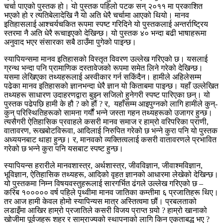
चर्चा पाएको पुस्तक हो। यो पुस्तक पहिलो पटक सन् २०११ मा प्रकाशित
भएको हो र त्यतिबेलादेखि नै यो अति धेरै चर्चामा आएको थियो। मानव
इतिहासलाई आश्चर्यचकित रूपमा स्पष्ट गरिदिने यो पुस्तकलाई अन्तर्राष्ट्रिय
स्तरमा नै अति धेरै रूचाइएको देखिन्छ। यो पुस्तक ४० भन्दा बढी भाषाहरूमा
अनुवाद भएर संसारका सबै ठाउँमा पुगेको पाइन्छ।
स्यापियन्समा मानव इतिहासको विस्तृत विवरण उल्लेख गरिएको छ। यसलाई
ग्रन्थ भन्दा पनि प्रामाणिक दस्तावेजको रूपमा समेत लिने गरेको देखिन्छ।
यसमा लेखिएका तथ्यहरूलाई अस्वीकार गर्न सकिंदैन। हामीले अहिलेसम्म
पढेका मानव इतिहासको ज्ञानभन्दा धेरै ज्ञान यो किताबमा पाइन्छ। यहाँ उल्लेखित
तथ्यहरू साधारण उदाहरणद्वारा बुझ्न सजिलो हुनेगरी स्पष्ट पारिएका छन्। यो
पुस्तक पढेपछि हामी के हौ ? को हौं ? र, यहाँसम्म आइपुग्नको लागि हामीले कुन्-
कुन् परिस्थितिहरूको सामना गर्यौं भन्ने जस्ता गहन तथ्यहरूको उजागर हुन्छ।
त्यसैगरी ऐतिहासिक प्रवाहले कसरी मानव समाज र हाम्रो वरिपरिका प्राणी,
वातावरण, रूखबोटविरूवा, आदिलाई निरुपित गरेको छ भन्ने कुरा पनि यो पुस्तक
अध्ययनबाट थाहा हुन्छ। र, मानवको व्यक्तित्वलाई कसरी वातावरणले प्रभावित
गरेको छ भन्ने कुरा पनि यसबाट स्पष्ट हुन्छ।
स्यापियन्स हरारीले मानवशास्त्र, अर्थशास्त्र, जीवविज्ञान, जीवाश्मविज्ञान,
भूविज्ञान, ऐतिहासिक तथ्यहरू, आदिको वृहत ज्ञानको आधारमा लेखेको देखिन्छ।
यो पुस्तकमा निम्न विषयवस्तुहरूलाई सारगर्भित ढंगले उल्लेख गरिएको छ –
करिब १००००० वर्ष पहिले पृथ्वीमा मानव जातिका कम्तीमा ६ प्रजातिहरू थिए।
तर आज हामी केवल होमो स्यापिन्यस मात्र अस्तित्वमा छौं। प्रबलताको
लडाइँमा आखिर हाम्रो प्रजातिले कसरी विजय प्राप्त गर्‍यो ? हाम्रो खानाको
खोजीमा पूर्वजहरू शहर र साम्राज्यको स्थापनाको लागि किन एकताबद्ध भए ?