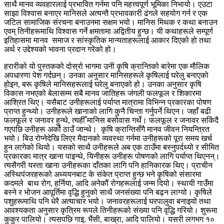
साथै मानव व्यवहारलाई प्रभावित गर्नमा पनि महत्त्वपूर्ण भूमिका निभायो। एउटा
साझा विश्वास बनाएर मानिसले अत्यन्तै प्रभावकारी ढंगले सहयोग गर्न र एक
जटिल सामाजिक संरचना बनाउनमा सक्षम भयो। मानिस मिथक र कथा बनाउन
एवम् तिनीहरूमाथि विश्वास गर्ने क्षमतामा अद्वितीय हुन्छ। यी कथाहरूले सम्पूर्ण
इतिहासमा मानव समाज र सांस्कृतिक मान्यताहरूलाई आकार दिएको हो तथा
अर्थ र उद्देश्यको भावना प्रदान गरेको हो।
हरारीको यो पुस्तकको दोस्रो भागमा उनी कृषि क्रान्तिको बारेमा एक मौलिक
अपधारणा पेश गर्दछन्। उनका अनुसार मानिसहरूले कृषिलाई घरेलु बनाएको
होइन, बरू कृषिले मानिसहरूलाई घरेलु बनाएको हो। उनका अनुसार कृषि
विकास नभएको बेलासम्म सबै मानव जातिहरू जंगली फलफूल र शिकारमा
आश्रित थिए। यसैबाट उनीहरूलाई पर्याप्त मात्रामा विभिन्न प्रकारका पोषण
प्राप्त हुन्थ्यो। उनीहरूले खानाको लागि कुनै चिन्ता गर्नुपर्ने थिएन। जहाँ बढी
फलफूल र जनावर हुन्थे, त्यहीँ मानिस बसोवास गर्थे। फलफूल र जनावर सकिंदै
गएपछि उनीहरू अर्को ठाउँ जान्थे। कृषि क्रान्तिसँगै मानव जीवन नियन्त्रित
भयो। बिउ रोप्नेदेखि लिएर मैदानको व्यवस्था गर्नमा उनीहरूको पूरा समय खर्च
हुन लागेको थियो। यसको साथै उनीहरूले अब एक ठाउँमा बस्नुपर्दथ्यो र सीमित
प्रकारका मात्र खाना पाइन्थे, यिनीहरू उनीहरू पोषणको लागि पर्याप्त थिएनन्।
त्यसैगरी यस्ता खाना उनीहरूका दाँतका लागि पनि हानिकारक थिए। प्राचीन
अस्थिपंजरहरूको अध्ययनबाट के संकेत प्राप्त हुन्छ भने कृषिको संसारमा
कदमले बाथ रोग, हर्निया, आदि अनेकौं रोगहरूलाई जन्म दियो। स्थायी गाउँमा
बस्ने र भोजन आपूर्तिमा वृद्धि हुनुको साथै जनसंख्या पनि बढ्न लाग्यो। कृषिले
पशुहरूमाथि पनि धेरै अत्याचार भयो। जनावरहरूलाई घरपालुवा बनाइयो तथा
आवश्यकता अनुसार कृत्रिम रूपले तिनीहरूको संख्या पनि वृद्धि गरियो। शुरूमा
कुकुर पालियो। त्यसपछि गाइ, भैंसी, बाख्रा, आदि पालियो। यसरी लगभग १०