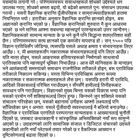
यसमाथि लगानी गरे। परिणामस्वरूप संसाधनहरूले शोधको उद्देश्यले धन
उपलब्ध गराए, शोधको क्षमता बढ्यो, यो बढेको क्षमताले पुनः संसाधन उपलब्ध
गरायो। यसरी वैज्ञानिक क्रान्ति पूँजीपतिहरू र साम्राज्यवादीहरूको हातमा
नियन्त्रित भयो। हरारीका अनुसार वैज्ञानिक क्रान्ति ज्ञानको होइन, बरू
अज्ञानको क्रान्ति भएको छ। वैज्ञानिक क्रान्तिको शुरुवात नै कुन आधारमा
भएको छ भने मानिस आफ्ना सबभन्दा महत्त्वपूर्ण प्रश्नहरूको उत्तर जान्दैनन्।
वैज्ञानिकहरूको सामान्य मान्यता के छ भने कुनै पनि सिद्धान्त शतप्रतिशत सही
छैन। परिणामस्वरूप सत्य ज्ञानको एक कमजोर मापदण्ड हो। सन् १५०० पछि
विज्ञान प्रविधिसँग जोडिन्छ, त्यसपछि यसले अथाह क्षमता र संभावनाहरू लिएर
आउँछ। र, यी क्षमताहरूसँग नकारात्मक संभावनाहरूलाई पनि लिएर आउँछ।
यति मात्र होइन, यसले आक्रामक हतियारहरूको निर्माणको साथसाथै
प्रतिरक्षामा पनि महत्त्वपूर्ण भूमिका निभाउँदछ। आज धेरै मानिसहरू के मान्दछन्
भने आतंकवादी समस्याको समाधान राजनीतिक तरीकाले होइन, बरू प्राविधिक
तरीकाले निकाल्न सकिन्छ। यस्ता विभिन्न प्रविधिहरू अनन्त रूपमा
नकारात्मक र सकारात्मक क्षमताहरूले लैस छन्। यसपछि हरारी यी प्रविधि,
आदिको विकासलाई परिचित गराउँदछन् र सँगसँगै हामीलाई तिनीहरूबाट
सावधान पनि गराउँदछन्। विज्ञानको मुख्य चिन्ता यसको विकास भन्दा पनि
यसको प्रयोग गर्ने शक्तिहरूलाई लिएर हुन्छ। किनभने जुन शक्तिले यसको
संचालन गरिरहेका छन्, यसको बहानामा उनीहरू आफ्नो लक्ष्यलाई पनि
साँधिरहेका छन् र अन्ततः यसले पूँजीवादी व्यवस्थालाई नै बलियो बनाउनेछ।
वैज्ञानिक र प्राविधिक प्रगतिले परम्परागत मान्यताहरू र आख्यानलाई चुनौती
दिएको छ, जसबाट कथाकहानी र सांस्कृतिक अभिव्यक्तिको नयाँ रूप सामुन्ने
आएको छ। उदाहरणको लागि सामाजिक संजाल र डिजिटल संचारको उदयले
कहानीको लागि नयाँ प्लेटफर्म तयार गरेको छ र वैकल्पिक आख्यान र
दृष्टिकोणलाई बढावा दिएको छ।