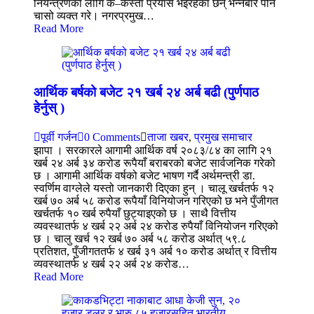
नियन्त्रणका लागि के–कस्ता प्रयास भइरहेका छन् भन्नेबारे पनि
चासो व्यक्त गरे। नगरप्रमुख…
Read More
आर्थिक बर्षको बजेट २१ खर्ब २४ अर्ब बढी (पुर्णपाठ
हेर्नुस् )
पूर्वी गर्जन
0 Comments
ताजा खबर
,
प्रमुख समाचार
झापा । सरकारले आगामी आर्थिक वर्ष २०८३/८४ का लागि २१
खर्ब २४ अर्ब ३४ करोड रूपैयाँ बराबरको बजेट सार्वजनिक गरेको
छ । आगामी आर्थिक वर्षको बजेट भाषण गर्दै अर्थमन्त्री डा.
स्वर्णिम वाग्लेले यस्तो जानकारी दिएका हुन् । चालू खर्चतर्फ १२
खर्ब ७० अर्ब ५८ करोड रूपैयाँ विनियोजन गरिएको छ भने पुँजीगत
खर्चतर्फ १० खर्ब रुपैयाँ छुट्याइएको छ । साथै वित्तीय
व्यवस्थातर्फ ४ खर्ब २२ अर्ब २४ करोड रुपैयाँ विनियोजन गरिएको
छ । चालु खर्च १२ खर्ब ७० अर्ब ५८ करोड अर्थात् ५९.८
प्रतिशत, पुँजीगततर्फ ४ खर्ब ३१ अर्ब १० करोड अर्थात् र वित्तीय
व्यवस्थातर्फ ४ खर्ब २२ अर्ब २४ करोड…
Read More