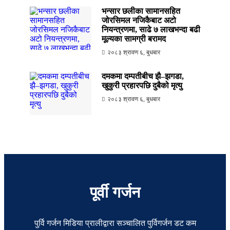
भन्सार छलीका सामानसहित
जोरसिमल नजिकैबाट अटो
नियन्त्रणमा, साढे ७ लाखभन्दा बढी
मूल्यका सामग्री बरामद
२०८३ श्रावण ६, बुधबार
दमकमा दम्पतीबीच झै–झगडा,
खुकुरी प्रहारपछि दुबैको मृत्यु
२०८३ श्रावण ६, बुधबार
पूर्वी गर्जन
पुर्वि गर्जन मिडिया प्रालीद्वारा सञ्चालित पुर्विगर्जन डट कम