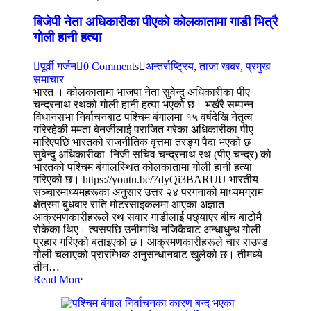
बिजेपी नेता अधिकारीका पीएको कोलकातामा गाडी भित्रै
गोली हानी हत्या
पूर्वी गर्जन
0 Comments
अन्तर्राष्ट्रिय
,
ताजा खबर
,
प्रमुख
समाचार
भारत । कोलकातामा भाजपा नेता सुवेन्दु अधिकारीका पीए
चन्द्रनाथ रथको गोली हानी हत्या भएको छ। भर्खरै सम्पन्न
विधानसभा निर्वाचनबाट पश्चिम बंगालमा १५ वर्षदेखि नेतृत्व
गरिरहेकी ममता बेनर्जीलाई पराजित गरेका अधिकारीका पीए
मारिएपछि भारतको राजनीतिक वृत्तमा तरङ्ग पैदा भएको छ।
सुबेन्दु अधिकारीका निजी सचिव चन्द्रनाथ रथ (पीए चन्द्र) को
भारतको पश्चिम बंगालस्थित कोलकातामा गोली हानी हत्या
गरिएको छ। https://youtu.be/7dyQi3BARUU भारतीय
सञ्चारमाध्यमहरूका अनुसार उत्तर २४ परगनाको माध्यमग्राम
क्षेत्रमा बुधबार राति मोटरसाइकलमा आएका अज्ञात
आक्रमणकारीहरूले रथ सवार गाडीलाई पछ्याएर बीच बाटोमै
रोकेका थिए। त्यसपछि उनीमाथि नजिकैबाट अन्धाधुन्ध गोली
प्रहार गरिएको बताइएको छ। आक्रमणकारीहरूले चार राउण्ड
गोली चलाएको प्रारम्भिक अनुसन्धानबाट खुलेको छ। तीमध्ये
तीन…
Read More