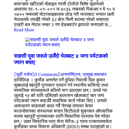
कमान्डमा खटिएको मोबाइल गस्ती टोलीले विशेष सूचनाको
आधारमा प्र–१–०१–००१ ज ४०३६ नम्बरको पिकअप र मे १० प
५७५५ नम्बरको मोटरसाइकलमा लोड गरी भारतबाट भन्सार छली
नेपालतर्फ ल्याइँदै गरेको ३२ बोरा चिनी बरामद गरेको सशस्त्र
प्रहरी बल नेपाल नम्बर २ गण हेडक्वार्टर झापाले जनाएको छ…
Read More
साहसी युवा जसले उर्लँदो भेलबाट ४ जना पर्यटकको
ज्यान बचाए
पूर्वी गर्जन
0 Comments
अन्तर्राष्ट्रिय
,
प्रमुख समाचार
दार्जिलिङ । कुर्सेङ अन्तर्गत पर्ने दु्धिया निवासी दिल कुमार
सुब्बालाई बहादुरी पुरस्कार प्रदान गर्न स्थानीय बासिन्दा तथा
सामाजिक संस्थाहरूले बलियो माग उठाएका छन्। उनले गत
जुलाई १४ को राति उर्लिएको बालासन खोलाबाट चार जना
पर्यटकको ज्यान बचाउँदै साहसिक कार्य गरेका थिए। उनको
असाधारण साहसको कदर गर्दै गोरखा एम्पावर केयर
फाउन्डेसनका संस्थापक चन्दन सिटौलाले शुक्रबार औपचारिक
रूपमा बहादुरी पुरस्कारका लागि सिफारिस प्रस्ताव पेश गरेका
छन्। उक्त सिफारिस पत्र सेन्ट मेरीज–३ ग्राम पञ्चायतमार्फत
कुर्सेङका ब्लक विकास अधिकारी (BDO) समक्ष पठाइएको छ।