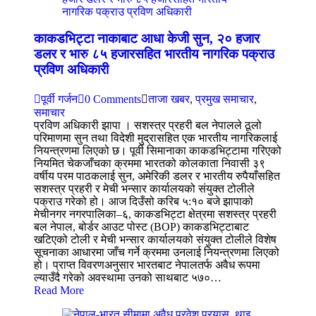
काकडभिट्टा नाकाबाट आधा केजी सुन, २० हजार
डलर र भारु ८५ हजारसहित भारतीय नागरिक पक्राउ
प्रविण अधिकारी
पूर्वी गर्जन
0 Comments
ताजा खबर
,
प्रमुख समाचार
,
समाचार
प्रविण अधिकारी झापा । सशस्त्र प्रहरी बल नेपालले ठूलो
परिमाणमा सुन तथा विदेशी मुद्रासहित एक भारतीय नागरिकलाई
नियन्त्रणमा लिएको छ। पूर्वी सिमानाका काकडभिट्टामा गरिएको
नियमित चेकजाँचका क्रममा भारतको कोलकाता निवासी ३९
वर्षीय परम पाठकलाई सुन, अमेरिकी डलर र भारतीय रुपैयाँसहित
सशस्त्र प्रहरी र मेची भन्सार कार्यालयको संयुक्त टोलीले
पक्राउ गरेको हो। आज दिउँसो करिब ५:१० बजे झापाको
मेचीनगर नगरपालिका–६, काकडभिट्टा क्षेत्रमा सशस्त्र प्रहरी
बल नेपाल, बोर्डर आउट पोस्ट (BOP) काकडभिट्टाबाट
खटिएको टोली र मेची भन्सार कार्यालयको संयुक्त टोलीले विशेष
सूचनाका आधारमा जाँच गर्ने क्रममा उनलाई नियन्त्रणमा लिएको
हो। प्राप्त विवरणअनुसार भारतबाट नेपालतर्फ अवैध रूपमा
ल्याउँदै गरेको अवस्थामा उनको साथबाट ५७०…
Read More