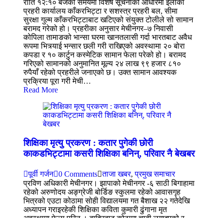
राति १२:१० बजेको समयमा विशेष सूचनाको आधारमा इलाका
प्रहरी कार्यालय काँकरभिट्टा र सशस्त्र प्रहरी बल, सीमा
सुरक्षा गुल्म काँकरभिट्टाबाट खटिएको संयुक्त टोलीले सो सामान
बरामद गरेको हो। प्रहरीका अनुसार मेचीनगर–७ निवासी
कोपिला तामाङको भान्सा घरमा खानतलासी गर्दा भारतबाट अवैध
रूपमा भित्र्याई भन्सार छली गरी राखिएको अवस्थामा २० बोरा
कपडा र १० कार्टुन कस्मेटिक सामान फेला परेको हो। बरामद
गरिएको सामानको अनुमानित मूल्य २४ लाख ९९ हजार ८१०
रुपैयाँ रहेको प्रहरीले जनाएको छ। उक्त सामान आवश्यक
प्रक्रिया पूरा गरी मेची…
Read More
शिक्षिका मृत्यु प्रकरण : कतार पुगेकी छोरी
काकडभिट्टामा कसरी शिक्षिका बनिन्, परिवार नै बेखबर
पूर्वी गर्जन
0 Comments
ताजा खबर
,
प्रमुख समाचार
प्रविण अधिकारी मेचीनगर। झापाको मेचीनगर -६ साठी बिगाहामा
रहेको अरुणोदय अङ्ग्रेजी बोर्डिङ स्कुलमा रहेको आवासगृह
भित्रको एउटा कोठामा सोही विद्यालयमा गत बैशाख २२ गतेदेखि
अध्यापन गराइरहेकी शिक्षिका कविता कुमारी ढुंगाना मृत