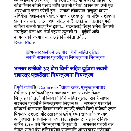
अवस्थामा फेला परिन् । बाहिरबाट कोठामा चाबी लगाइएको र
कोठाभित्र रहेको पलङ माथि उत्तानो परेको अवस्थामा उनी मृत
अवस्थामा फेला परेकी हुन्। उनको शंकास्पद मृत्युुका कारण
यतिबेला विद्यालय परिवार, समाज र मृतक ढुंगाना परिवार शोकमा
छन्। तर उक्त घटना थप जटिल बन्दै गएको छ। कतार पुगेकी
कविता कसरी आइपुगिन झापा..! घटनालाई लिएर अनेक टिप्पणी
भइरहेका बेला थप नयाँ रहस्य खुलेको छ। दुईवर्ष अघि
कामदारको रुपमा कतार उडेकी कविता उतै…
Read More
भन्सार छलीको ३२ बोरा चिनी सहित दुईवटा सवारी
सशस्त्र प्रहरीद्वारा नियन्त्रणमा नियन्त्रण
पूर्वी गर्जन
0 Comments
ताजा खबर
,
प्रमुख समाचार
मेचीनगर। काँकडभिट्टा नाकाबाट भन्सार छलेर नेपाल
भित्राइएको ठूलो परिमाणको चिनीसहित दुईवटा सवारीसाधन
सशस्त्र प्रहरीले नियन्त्रणमा लिएको छ । सशस्त्र प्रहरीले
काँकडभिट्टाबाट बिर्तामोडतर्फ ल्याउँदै गरेको चिनी बोकेको एउटा
पिकअप र एउटा मोटरसाइकल पूर्व पश्चिम राजमार्गअन्तरगत
अर्जुनधारा नगरपालिका–११ कालाझोडाबाट आइतबार बिहान
करिब ३:३० बजे नियन्त्रणमा लिएको हो । सशस्त्र प्रहरी बल
नेपाल सुरक्षा बेस शनिश्चरेका सप्रनानि अमरबहादुर भुजेलको